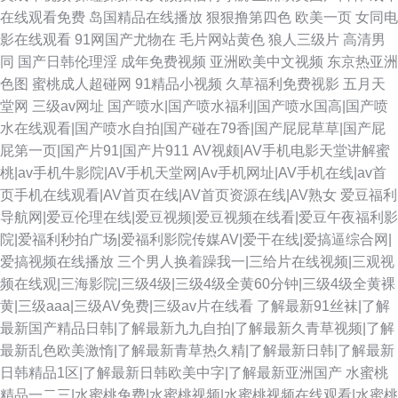
在线观看免费
岛国精品在线播放
狠狠撸第四色
欧美一页
女同电
影在线观看
91网国产尤物在
毛片网站黄色
狼人三级片
高清男
同
国产日韩伦理淫
成年免费视频
亚洲欧美中文视频
东京热亚洲
色图
蜜桃成人超碰网
91精品小视频
久草福利免费视影
五月天
堂网
三级av网址
国产喷水|国产喷水福利|国产喷水国高|国产喷
水在线观看|国产喷水自拍|国产碰在79香|国产屁屁草草|国产屁
屁第一页|国产片91|国产片911
AV视颇|AV手机电影天堂讲解蜜
桃|av手机牛影院|AV手机天堂网|Av手机网址|AV手机在线|av首
页手机在线观看|AV首页在线|AV首页资源在线|AV熟女
爱豆福利
导航网|爱豆伦理在线|爱豆视频|爱豆视频在线看|爱豆午夜福利影
院|爱福利秒拍广场|爱福利影院传媒AV|爱干在线|爱搞逼综合网|
爱搞视频在线播放
三个男人换着躁我一|三给片在线视频|三观视
频在线观|三海影院|三级4级|三级4级全黄60分钟|三级4级全黄裸
黄|三级aaa|三级AV免费|三级av片在线看
了解最新91丝袜|了解
最新国产精品日韩|了解最新九九自拍|了解最新久青草视频|了解
最新乱色欧美激惰|了解最新青草热久精|了解最新日韩|了解最新
日韩精品1区|了解最新日韩欧美中字|了解最新亚洲国产
水蜜桃
精品一二三|水蜜桃免费|水蜜桃视频|水蜜桃视频在线观看|水蜜桃