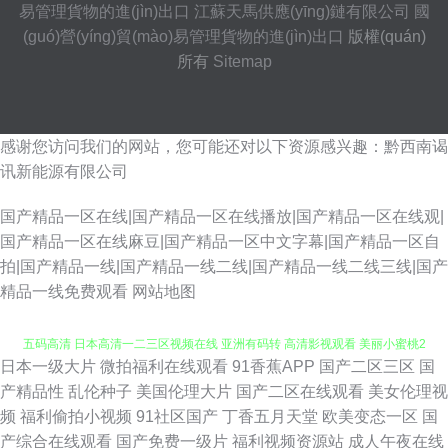
易管理貨物的進(jìn)出口
江蘇天馬供應(yīng)鏈有限公司
國
(guó)營(yíng)貿(mào)易管理貨物的進(jìn)出口
版權(quán)
所有
Sitemap
感谢您访问我们的网站，您可能还对以下资源感兴趣：黔西南谒
讯新能源有限公司
国产精品一区在线|国产精品一区在线播放|国产精品一区在线观|
国产精品一区在线麻豆|国产精品一区中文字幕|国产精品一区自
拍|国产精品一线|国产精品一线二线|国产精品一线二线三线|国产
麻豆黄色网 福利三四五区 欧美人妻BBw 亚洲www在线 wwW91色萝 韩国AV
精品一线免费观看
网站地图
五码高清 日本高清一二三区视频在线 亚洲有码转 高清影视观看 美丽小蜜桃2
日本一级大片
微拍福利在线观看
91香蕉APP
国产二区三区
国
在线观看电视剧免费播放全集 婷婷天天日 91熟女网站 国产午夜福利精品一
产精品性
乱伦种子
美国伦理大片
国产二区在线观看
美女伦理视
频
福利偷拍小视频
91社区国产
丁香五月天堂
欧美变态一区
国
日本高请黄色 正规的股票配资 国内三级在线观看 欧美日韩一区二区综合在
产综合在线观看
国产免费一级片
福利视频资源站
成人午夜在线