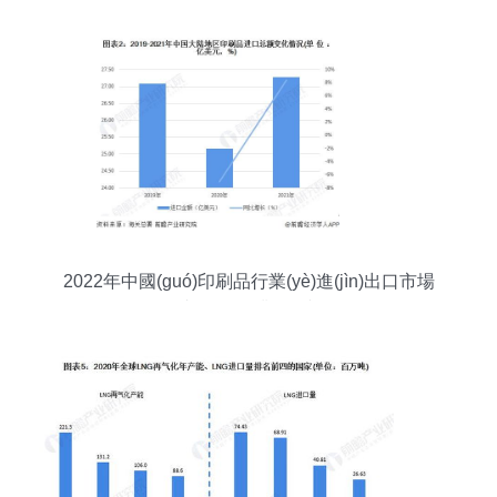
(mào)易管理貨物進(jìn)出口結(jié)構(gòu)持續(xù)
優(yōu)化
2022年中國(guó)印刷品行業(yè)進(jìn)出口市場
(chǎng)現(xiàn)狀分析 行業(yè)貿(mào)易順差進
(jìn)一步擴(kuò)大及國(guó)營(yíng)貿(mào)易管理
的影響