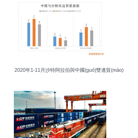
2020年1-11月沙特阿拉伯與中國(guó)雙邊貿(mào)
易深度分析 進(jìn)出口總額與產(chǎn)品結(jié)構
(gòu)及國(guó)營(yíng)貿(mào)易管理貨物概述