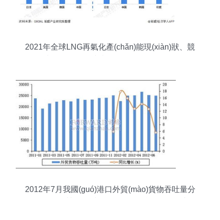
2021年全球LNG再氣化產(chǎn)能現(xiàn)狀、競
(jìng)爭(zhēng)格局與貿(mào)易驅(qū)動(dòng)分
析
2012年7月我國(guó)港口外貿(mào)貨物吞吐量分
析及國(guó)營(yíng)貿(mào)易管理貨物進(jìn)出口
態(tài)勢(shì)