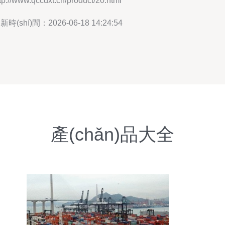
tp://www.qccdxt.cn/product/20.html
新時(shí)間：2026-06-18 14:24:54
產(chǎn)品大全