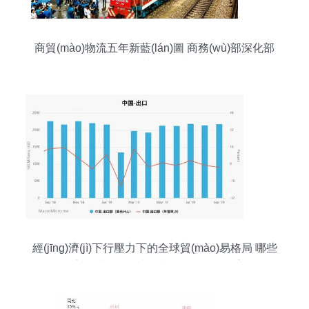
商貿(mào)物流五年新藍(lán)圖 商務(wù)部深化部
署，引領(lǐng)國(guó)營(yíng)貿(mào)易管理貨物
進(jìn)出口高質(zhì)量發(fā)展
經(jīng)濟(jì)下行壓力下的全球貿(mào)易格局 哪些
國(guó)家和地區(qū)成為貿(mào)易下滑重災(zāi)
區(qū)？