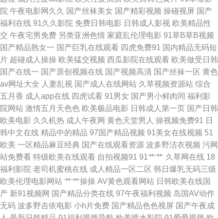
院
午夜电影网久久
国产丝袜美女
国产精彩视频
操碰视屏
国产
区 欧美日韩精品一区二区三区四区 亚洲国产美腿丝袜另类 操逼AV网址 精品
福利在线
91久久影院
免费日韩电影
日韩成人影视
欧美精品性
交
午夜宅男免费
另类亚洲色情
家庭乱伦理电影
91草B草B视频
理论在线 日韩一二三级 中文不打码网站 国产高清wwwwwww 欧美激情校园
国产精品熟女一
国产巨乳在线观看
四虎免费91
国内精品无码短
片
超碰成人操操
欧美猛交视频
西瓜影院在线观看
欧美做受日韩
春色 亚洲色色影院 大色欧美 乱子伦xxxx 婷婷六月丁香色婷 91久久一 好男
国产在线一
国产原创视频在线
国产视频高清
国产丝袜一区
黄色
av网址大全
人妻乱视
国产成人在线网站
久草视频资源站
综合
人好资源 日本午夜免费影院 一区二区机械 大香蕉狼友网 巨波霸乳影院一区
五月香
成人app在线
四虎试看
91男女
国产男小鲜肉同
福利影
院网站
激情五月天色色
欧美极品电影
日韩成人第一页
国产日韩
二区 邬君梅三级 91视频网站在线 国产亚洲综合天天看片 日本人69视频页 伊
欧美电影
久久机热
成人午夜网
黄色天堂男人
操视频免费91
日
韩中文在线
精品中的精品
97国产精品视频
91美女在线视频
51
人豆花91 高清亚洲v 伊人青青草 电影天堂在线免费电影 男人国产精品自拍
欧美
一区精品麻豆经典
国产在线观看资源
波多野洁衣视频
污网
站免费看
特级欧美在线观看
自拍视频91
91艹艹
久草网在线
18
午夜日韩A片 99豆花日本视频 黑人一区二区在线 日韩大片在线 在线看免费
福利影院
老司机蜜桃在线
成人精品一区二区
韩日爆乳无码三级
欧美伦理电影网站
艹艹操操
AV黄色观看网站
日韩欧美在线国
观看AV深夜影院 国产电影免费一产二产 欧美成人香蕉网 香蕉免费一区二区
产
新91视频网
国产精品分类在线
97午夜福利视频
岛国AV动作
无码
波多野吉依电影
小h片免费
国产精品色色视屏
国产午夜成
99re5在 国内自拍户外极限 激情综合网中国 四虎老司机精品 91干在线视频
人
最新日韩精品
91福利视频导航
欧美喷水影院
91爱爱视频
欧