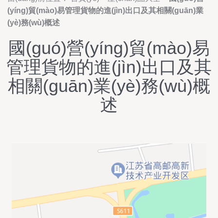
(yíng)貿(mào)易管理貨物的進(jìn)出口及其相關(guān)業
(yè)務(wù)概述
國(guó)營(yíng)貿(mào)易
管理貨物的進(jìn)出口及其
相關(guān)業(yè)務(wù)概
述