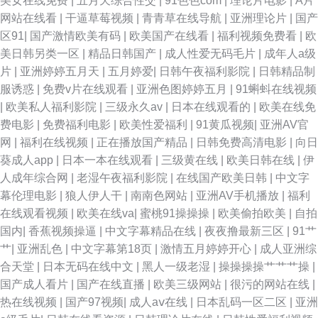
美女在线免费
|
五月天综合性交
|
91色色com
|
理论片电影
|
A片
网站在线看
|
干逼草莓视频
|
青青草在线导航
|
亚洲理论片
|
国产
区91
|
国产激情欧美有码
|
欧美国产在线看
|
福利视频免费看
|
欧
美日韩另类一区
|
精品日韩国产
|
成人性爱无码毛片
|
成年人a级
片
|
亚洲婷婷五月天
|
五月婷爱
|
日韩午夜福利影院
|
日韩精品制
服诱惑
|
免费v片在线观看
|
亚洲色图婷婷五月
|
91蝌蚪在线视频
|
欧美私人福利影院
|
三级永久av
|
日本在线观看的
|
欧美在线免
费电影
|
免费福利电影
|
欧美性爱福利
|
91黄瓜视频
|
亚洲AV官
网
|
福利在线视频
|
正在播放国产精品
|
日韩免费高清电影
|
向日
葵成人app
|
日本一本在线观看
|
三级黄在线
|
欧美日韩在线
|
伊
人成年综合网
|
老湿午夜福利影院
|
在线国产欧美日韩
|
中文字
幕伦理电影
|
狼人伊人干
|
南南色网站
|
亚洲AV手机播放
|
福利
在线观看视频
|
欧美在线va
|
蜜桃91操操操
|
欧美偷拍欧美
|
自拍
国内
|
香蕉视频操逼
|
中文字幕精品在线
|
夜夜撸最新三区
|
91艹
艹
|
亚洲乱色
|
中文字幕第18页
|
激情五月婷婷开心
|
成人亚洲综
合天堂
|
日本无码在线中文
|
黑人一级老湿
|
操操操操艹艹艹操
|
国产成人看片
|
国产在线直播
|
欧美三级网站
|
很污的网站在线
|
热在线视频
|
国产97视频
|
成人aⅴ在线
|
日本乱码一区二区
|
亚洲