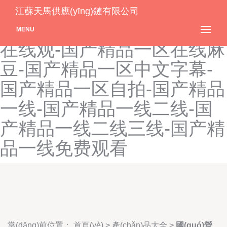
国产精品一区在线-国产精品
江蘇天馬供應(yīng)鏈有限公司
一区在线播放-国产精品一区
MENU
在线观-国产精品一区在线麻
豆-国产精品一区中文字幕-
国产精品一区自拍-国产精品
一线-国产精品一线二线-国
产精品一线二线三线-国产精
品一线免费观看
當(dāng)前位置：
首頁(yè)
>
產(chǎn)品大全
>
國(guó)營