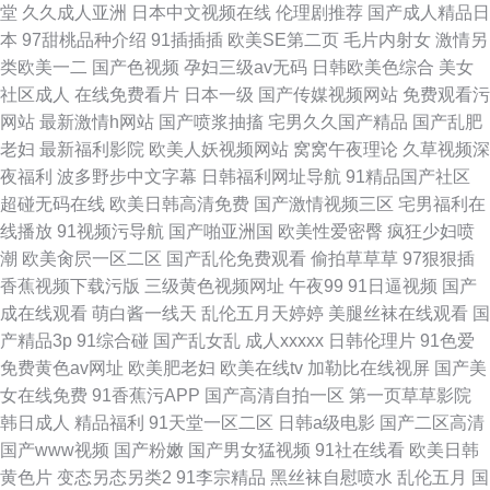
堂
久久成人亚洲
日本中文视频在线
伦理剧推荐
国产成人精品日
本
97甜桃品种介绍
91插插插
欧美SE第二页
毛片内射女
激情另
类欧美一二
国产色视频
孕妇三级av无码
日韩欧美色综合
美女
社区成人
在线免费看片
日本一级
国产传媒视频网站
免费观看污
网站
最新激情h网站
国产喷浆抽搐
宅男久久国产精品
国产乱肥
老妇
最新福利影院
欧美人妖视频网站
窝窝午夜理论
久草视频深
夜福利
波多野步中文字幕
日韩福利网址导航
91精品国产社区
超碰无码在线
欧美日韩高清免费
国产激情视频三区
宅男福利在
线播放
91视频污导航
国产啪亚洲国
欧美性爱密臀
疯狂少妇喷
潮
欧美肏屄一区二区
国产乱伦免费观看
偷拍草草草
97狠狠插
香蕉视频下载污版
三级黄色视频网址
午夜99
91日逼视频
国产
成在线观看
萌白酱一线天
乱伦五月天婷婷
美腿丝袜在线观看
国
产精品3p
91综合碰
国产乱女乱
成人xxxxx
日韩伦理片
91色爱
免费黄色av网址
欧美肥老妇
欧美在线tv
加勒比在线视屏
国产美
女在线免费
91香蕉污APP
国产高清自拍一区
第一页草草影院
韩日成人
精品福利
91天堂一区二区
日韩a级电影
国产二区高清
国产www视频
国产粉嫩
国产男女猛视频
91社在线看
欧美日韩
黄色片
变态另态另类2
91李宗精品
黑丝袜自慰喷水
乱伦五月
国